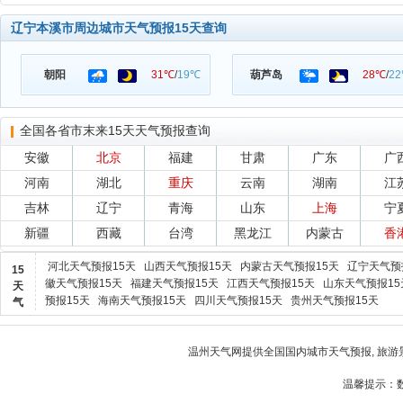
辽宁本溪市周边城市天气预报15天查询
朝阳
31℃
/
19℃
葫芦岛
28℃
/
2
全国各省市末来15天天气预报查询
安徽
北京
福建
甘肃
广东
广
河南
湖北
重庆
云南
湖南
江
吉林
辽宁
青海
山东
上海
宁
新疆
西藏
台湾
黑龙江
内蒙古
香
河北天气预报15天
山西天气预报15天
内蒙古天气预报15天
辽宁天气预
15
徽天气预报15天
福建天气预报15天
江西天气预报15天
山东天气预报15
天
预报15天
海南天气预报15天
四川天气预报15天
贵州天气预报15天
气
温州天气
网提供全国国内城市天气预报, 旅游
温馨提示：