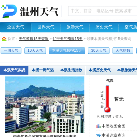
全国天气
世界天气
旅游天气
历史天气
空气
位置：
天气预报15天查询
>
辽宁天气预报15天
> 最新本溪天气预报15天查询
一周天气
10天天气
本溪天气预报15天
30天天气
天气指数
本溪天气实况
本溪一周气温
本溪生活指数
本溪历史天气
本溪旅游天
气温
50 -
25 -
暂无
0 -
-25 -
-50 -
相对湿度：暂无
本溪地图全图
本溪违章查询
中央气象台发布本溪天气预报15天查询