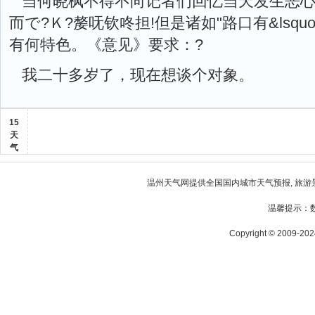
当何晓枫不得不向记者们回忆当天发生恶
而で?Ｋ?嫠呒钦咚担!但是诸如"路口有&ls
有何特色。《意见》要求：?
我二十多岁了，现在想谈个对象。
15
天
气
温州天气
网提供全国国内城市天气预报, 旅游
温馨提示：
Copyright © 2009-2024