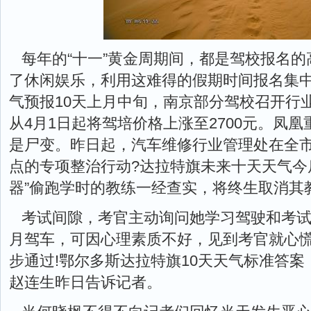
每年的“十一”黄金周期间，都是驾校报名
了休闲娱乐，利用这难得的假期时间报名集
气预报10天上月中旬，南京部分驾校召开行
从4月1日起将驾培价格上涨至2700元。凤
是尸变。昨日起，汽车维修行业管理处在全
点的专项整治行动?达拉特旗未来十天天气今
器”偷跑学时的教练一经查实，将终生取消其
考试间隙，考官主动询问她学习驾驶和考试
月驾车，可因心理素质不好，见到考官就心慌
步通过!鄂尔多斯达拉特旗10天天气标准答案
赵连生昨日告诉记者。