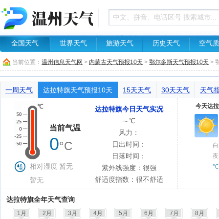
全国天气
世界天气
旅游天气
历史天气
空气
当前位置：
温州信息天气网
>
内蒙古天气预报10天
>
鄂尔多斯天气预报10天
>
一周天气
达拉特旗天气预报10天
15天天气
30天天气
天气
今天达拉
达拉特旗今日天气实况
～℃
当前气温
风力：
0
°C
日出时间：
白
日落时间：
夜
相对湿度 暂无
℃
紫外线强度：很强
舒适度指数：很不舒适
暂无
达拉特旗全年天气查询
1月
2月
3月
4月
5月
6月
7月
8月