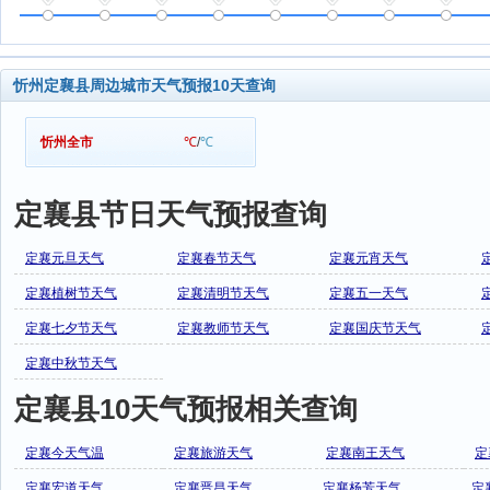
忻州定襄县周边城市天气预报10天查询
忻州全市
℃
/
℃
定襄县节日天气预报查询
定襄元旦天气
定襄春节天气
定襄元宵天气
定襄植树节天气
定襄清明节天气
定襄五一天气
定襄七夕节天气
定襄教师节天气
定襄国庆节天气
定襄中秋节天气
定襄县10天气预报相关查询
定襄今天气温
定襄旅游天气
定襄南王天气
定
定襄宏道天气
定襄晋昌天气
定襄杨芳天气
定