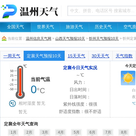
全国天气
世界天气
旅游天气
历史天气
空气
当前位置：
温州信息天气网
>
山西天气预报10天
>
忻州天气预报10天
> 忻州定
一周天气
定襄天气预报10天
15天天气
30天天气
天气指数
今天定
定襄今日天气实况
～℃
当前气温
风力：
0
°C
日出时间：
白
日落时间：
夜
相对湿度 暂无
℃
紫外线强度：很强
舒适度指数：很不舒适
暂无
定襄全年天气查询
1月
2月
3月
4月
5月
6月
7月
8月