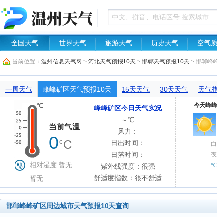
全国天气
世界天气
旅游天气
历史天气
空气
当前位置：
温州信息天气网
>
河北天气预报10天
>
邯郸天气预报10天
> 邯郸峰
一周天气
峰峰矿区天气预报10天
15天天气
30天天气
天气
今天峰峰
峰峰矿区今日天气实况
～℃
当前气温
风力：
0
°C
日出时间：
白
日落时间：
夜
相对湿度 暂无
℃
紫外线强度：很强
舒适度指数：很不舒适
暂无
邯郸峰峰矿区周边城市天气预报10天查询