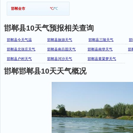
邯郸全市
℃
/
℃
邯郸县10天气预报相关查询
邯郸县今天气温
邯郸县旅游天气
邯郸县三陵天气
邯
邯郸县北张庄天气
邯郸县南吕固天气
邯郸县南堡天气
邯
邯郸县户村天气
邯郸县河沙天气
邯郸县黄粱梦天气
邯郸邯郸县10天天气概况