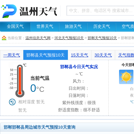
全国天气
世界天气
旅游天气
历史天气
空气
当前位置：
温州信息天气网
>
河北天气预报10天
>
邯郸天气预报10天
> 邯郸邯
一周天气
邯郸县天气预报10天
15天天气
30天天气
天气指
今天邯郸
邯郸县今日天气实况
～℃
当前气温
风力：
0
°C
日出时间：
白
日落时间：
夜
相对湿度 暂无
℃
紫外线强度：很强
舒适度指数：很不舒适
暂无
邯郸邯郸县周边城市天气预报10天查询