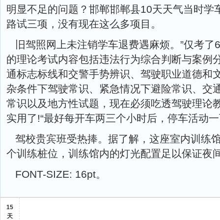
明显不足的问题？邯郸邯郸县10天天气当时学
路试三项，没有现在这么多项目。
旧驾照网上未注销学车退费遇麻烦。”仅考了
的理论考试内容包括违法行为综合判断与案例
通标志标线和交警手势辨识、驾驶职业道德和
杂条件下驾驶常识、紧急情况下避险常识、交
常识以及地方性试题，现在必须吃透驾驶理论
实用了!“最好每开车两三个小时后，停车活动
驾校贵宾班受热捧。据了解，这座室内训练馆面
个训练桩位，训练馆内的灯光配置足以保证夜
FONT-SIZE: 16pt。
15
天