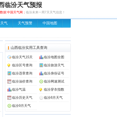
西临汾天气预报
布，数据:中国天气网；
临汾未来一周7天天气信息！
场天气
天气预警
中国地图
山西临汾实用工具查询
临汾天气15天
临汾地图全图
临汾区号查询
临汾旅游天气
临汾违章查询
临汾身份证号
临汾油价查询
临汾网速测试
临汾气温
临汾穿衣指数
临汾历史天气
临汾8月天气
临汾9月天气