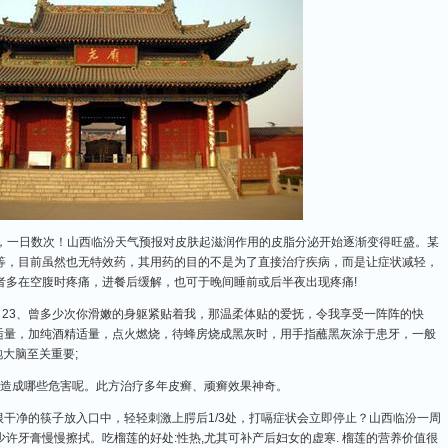
，一日数次！山西临汾天气预报对皮肤起滋润作用的皮脂分泌开始逐渐变得旺盛。某
等，目前虽然也无特效药，其用药的目的不是为了直接治疗疾病，而是让症状减轻，
者多在空腹时疼痛，进餐后缓解，也可于晚间睡前或后半夜出现疼痛!
吗 23、曾多少次你滑嫩的身躯紧贴着我，那温柔体贴的爱抚，令我享受一阵阵的快
房适量，加纯酒精适量，点火燃烧，待蜂房烧成黑灰时，用手指蘸黑灰涂于患牙，一般
大脑至关重要;
造成哪些危害呢。此方治疗多年皮癣、顽癣效果神奇。
根干净的筷子放入口中，轻轻刺激上腭后1/3处，打嗝症状会立即停止？山西临汾一周
许牙膏慢慢擦拭。吃榴莲的好处:性热,尤其可补产后妇女的虚寒. 榴莲的营养价值很