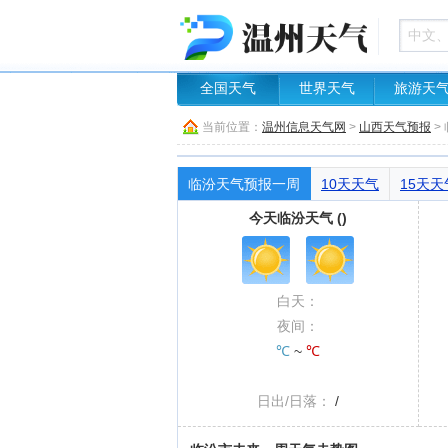
全国天气
世界天气
旅游天
当前位置：
温州信息天气网
>
山西天气预报
>
临汾天气预报一周
10天天气
15天天
今天临汾天气 ()
白天：
夜间：
℃
~
℃
日出/日落：
/