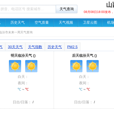
山
08月08日18:00发
气
历史天气
空气质量
天气视频
卫星云图
机
 临汾市未来一周天气查询
气
30天天气
天气指数
历史天气
PM2.5
明天临汾天气 ()
后天临汾天气 ()
白天：
白天：
夜间：
夜间：
℃
~
℃
℃
~
℃
日出/日落：
/
日出/日落：
/