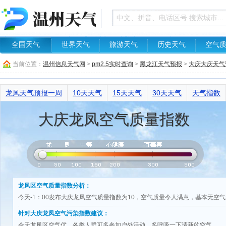
全国天气
世界天气
旅游天气
历史天气
空气
当前位置：
温州信息天气网
>
pm2.5实时查询
>
黑龙江天气预报
>
大庆大庆天气
龙凤天气预报一周
10天天气
15天天气
30天天气
天气指数
大庆龙凤空气质量指数
龙凤区空气质量指数分析：
今天-1：00发布大庆龙凤空气质量指数为10，空气质量令人满意，基本无空
针对大庆龙凤空气污染指数建议：
今天龙凤区空气优，各类人群可多参加户外活动，多呼吸一下清新的空气。