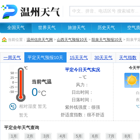
全国天气
世界天气
旅游天气
历史天气
空气
当前位置：
温州信息天气网
>
山西天气预报10天
>
阳泉天气预报10天
> 阳泉平
一周天气
平定天气预报10天
15天天气
30天天气
天气指数
今天平
平定今日天气实况
～℃
当前气温
风力：
0
°C
日出时间：
白
日落时间：
夜
相对湿度 暂无
℃
紫外线强度：很强
舒适度指数：很不舒适
暂无
平定全年天气查询
1月
2月
3月
4月
5月
6月
7月
8月