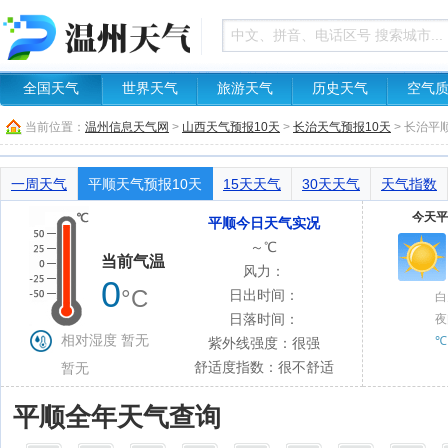
全国天气
世界天气
旅游天气
历史天气
空气
当前位置：
温州信息天气网
>
山西天气预报10天
>
长治天气预报10天
> 长治平
一周天气
平顺天气预报10天
15天天气
30天天气
天气指数
今天平
平顺今日天气实况
～℃
当前气温
风力：
0
°C
日出时间：
白
日落时间：
夜
相对湿度 暂无
℃
紫外线强度：很强
舒适度指数：很不舒适
暂无
平顺全年天气查询