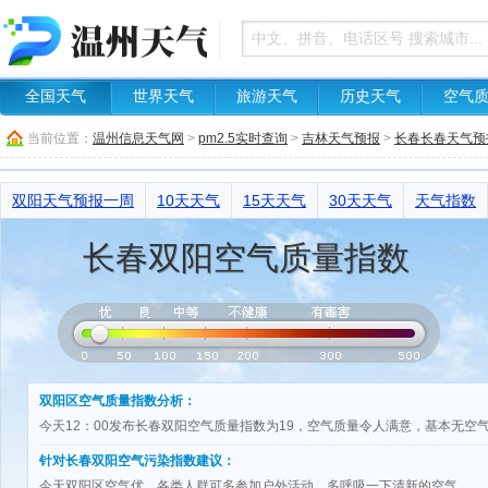
全国天气
世界天气
旅游天气
历史天气
空气
当前位置：
温州信息天气网
>
pm2.5实时查询
>
吉林天气预报
>
长春长春天气预
双阳天气预报一周
10天天气
15天天气
30天天气
天气指数
长春双阳空气质量指数
双阳区空气质量指数分析：
今天12：00发布长春双阳空气质量指数为19，空气质量令人满意，基本无空
针对长春双阳空气污染指数建议：
今天双阳区空气优，各类人群可多参加户外活动，多呼吸一下清新的空气。