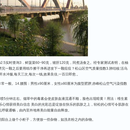
.5实时查询3．鲜菠菜60~90克，猪肝120克，同煮汤食之。经专家测试表明，在柚
完一颗之后要用纸巾擦干净再进攻下一颗痘痘？松山区空气质量指数3.肺结核:活乌
开水冲服,每天三次,每次一钱,效果良佳,一百日即愈.。
常一般。14.腰围：男性≥90厘米，女性≥80厘米为腹型肥胖;赤峰松山空气污染指数
水喷5分钟左右。烟草中的毒素会使皮肤血液流通不顺，脸色出现暗黄！用法：维生素
8、快乐心情获得美白信念 美白的光彩总是绽放在快乐的肌肤之上，轻松的心情可令肌肤在
孔呼吸通畅，由内至外地将美白能量自由释放。
机的阳台上做个小柜子，方便放一些杂物，如洗衣粉之内的杂物。