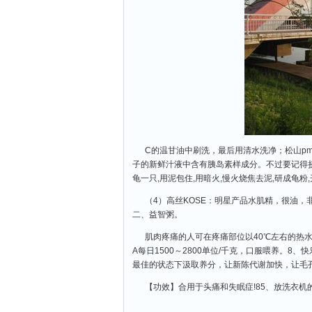
C的温甘油中刷洗，最后用清水洗净；松山pm2
子的新鲜汁液中含有胰岛素样成分。不过要记得挤
龟一只,用泥包住,用暗火,慢火烧焦去泥,研成龟粉,
（4）高丝KOSE：明星产品水肌精，很油，非
二、益智粥。
肌肉疼痛的人可在疼痛部位以40℃左右的热
A每日1500～2800单位/千克，口服喂养。
最佳的状态下汲取养分，让新陈代谢加快，让毛
【功效】合用于头痛和失眠症!85、放洗衣