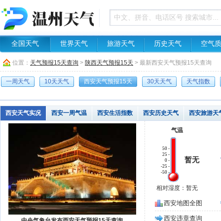
全国天气
世界天气
旅游天气
历史天气
空气
位置：
天气预报15天查询
>
陕西天气预报15天
> 最新西安天气预报15天查询
一周天气
10天天气
西安天气预报15天
30天天气
天气指数
西安天气实况
西安一周气温
西安生活指数
西安历史天气
西安旅游天
气温
50 -
25 -
暂无
0 -
-25 -
-50 -
相对湿度：暂无
西安地图全图
西安违章查询
中央气象台发布西安天气预报15天查询