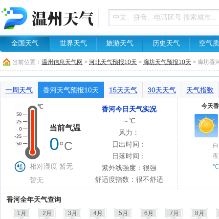
全国天气
世界天气
旅游天气
历史天气
空气
当前位置：
温州信息天气网
>
河北天气预报10天
>
廊坊天气预报10天
> 廊坊香
一周天气
香河天气预报10天
15天天气
30天天气
天气指数
今天香
香河今日天气实况
～℃
当前气温
风力：
0
°C
日出时间：
白
日落时间：
夜
相对湿度 暂无
℃
紫外线强度：很强
舒适度指数：很不舒适
暂无
香河全年天气查询
1月
2月
3月
4月
5月
6月
7月
8月