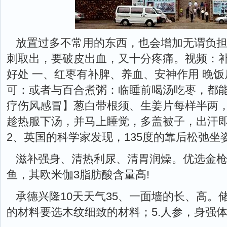
放置过多不常用的东西，也会增加无谓负担
刺取出，要破皮出血，又十分疼痛。视频：
好处 一、红枣有补脾、养血、安神作用 晚
可：或者与百合煮粥：临睡前喝汤吃枣，都
疗伤风感冒】葱白带根须、生姜片每样半两
趁热服下汤，并马上睡觉，多盖被子，出汗
2、英国的科学家发现，135度的靠后松弛坐
滋补强身、清热利尿、清胃润燥。优选金
鱼，其欧米伽3脂肪酸含量高!
承德兴隆10天天气35、一面墙的长、高。
的材料要选木纹细致的材料；5.人参，身强