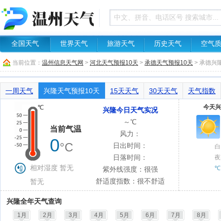
全国天气
世界天气
旅游天气
历史天气
空气
当前位置：
温州信息天气网
>
河北天气预报10天
>
承德天气预报10天
> 承德兴
一周天气
兴隆天气预报10天
15天天气
30天天气
天气指数
今天兴
兴隆今日天气实况
～℃
当前气温
风力：
0
°C
日出时间：
白
日落时间：
夜
相对湿度 暂无
℃
紫外线强度：很强
舒适度指数：很不舒适
暂无
兴隆全年天气查询
1月
2月
3月
4月
5月
6月
7月
8月