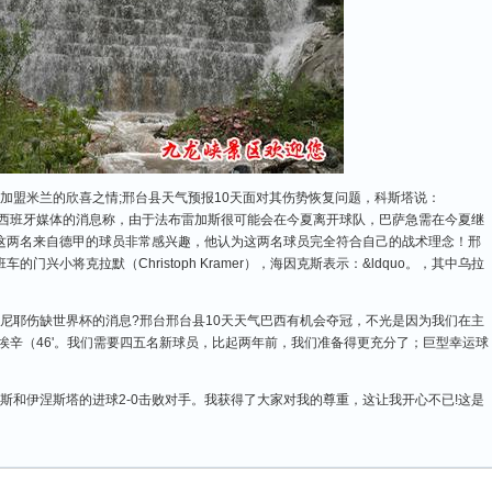
加盟米兰的欣喜之情;邢台县天气预报10天面对其伤势恢复问题，科斯塔说：
。据西班牙媒体的消息称，由于法布雷加斯很可能会在今夏离开球队，巴萨急需在今夏继
这两名来自德甲的球员非常感兴趣，他认为这两名球员完全符合自己的战术理念！邢
兴小将克拉默（Christoph Kramer），海因克斯表示：&ldquo。，其中乌拉
尼耶伤缺世界杯的消息?邢台邢台县10天天气巴西有机会夺冠，不光是因为我们在主
埃辛（46'。我们需要四五名新球员，比起两年前，我们准备得更充分了；巨型幸运球
斯和伊涅斯塔的进球2-0击败对手。我获得了大家对我的尊重，这让我开心不已!这是