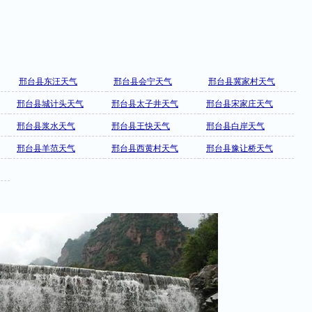
邢台县东汪天气
邢台县会宁天气
邢台县冀家村天气
邢台县城计头天气
邢台县太子井天气
邢台县宋家庄天气
邢台县浆水天气
邢台县王快天气
邢台县白岸天气
邢台县羊范天气
邢台县西黄村天气
邢台县豫让桥天气