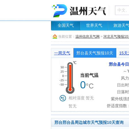
全国天气
世界天气
旅游天
当前位置：
温州信息天气网
>
河北天气预报10
一周天气
邢台县天气预报10天
15
邢台县今日
～
当前气温
风力
0
°C
日出时
日落时
相对湿度 暂无
紫外线强
舒适度指数
暂无
邢台邢台县周边城市天气预报10天查询