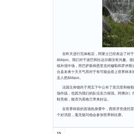
在昨天进行完体检后，阿莱士已经表达了对于
&ldquo。我们对于波巴和比达尔都没有兴趣
续补强中场，而巴萨新帅恩里克对穆勒和罗伊斯
台县未来十天天气而对于有可能会搭上世界杯末班车的门
圭人把&ldquo。
法国主帅德尚于周五下午公布了里贝里和格勒
场作战，也因为我们的队伍实力很强。阿弗尔）/
鞋亮相，能否为英格兰带来好运。
在世界杯前的首场热身赛中，西班牙凭借托雷
个好消息，毫无疑问他会参加世界杯比赛。
15