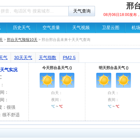
邢台
08月06日18:00发
气
历史天气
空气质量
天气视频
卫星云图
机
天
>
邢台天气预报10天
> 邢台邢台县未来十天天气查询
天天气
30天天气
天气指数
PM2.5
今天邢台县天气 ()
明天邢台县天气 ()
天气实况
℃
：
间：
白天：
白天：
间：
夜间：
夜间：
℃
~
℃
℃
~
℃
度：很强
：很不舒适