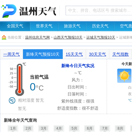
全国天气
世界天气
旅游天气
历史天气
空气
当前位置：
温州信息天气网
>
山西天气预报10天
>
运城天气预报10天
> 运城新
一周天气
新绛天气预报10天
15天天气
30天天气
天气指数
今天新
新绛今日天气实况
～℃
当前气温
风力：
0
°C
日出时间：
白
日落时间：
夜
相对湿度 暂无
℃
紫外线强度：很强
舒适度指数：很不舒适
暂无
新绛全年天气查询
1月
2月
3月
4月
5月
6月
7月
8月