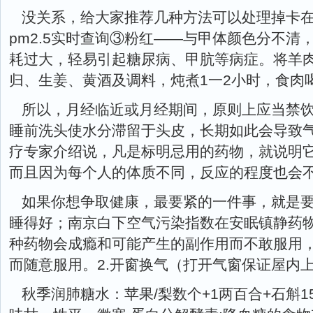
没关系，给大家推荐几种方法可以处理掉卡
pm2.5实时查询③粉红——与甲体颜色分不清
耗过大，轻易引起糖尿病、甲肮等病症。将羊
归、生姜、黄酒及调料，炖煮1一2小时，食肉
所以，月经临近或月经期间，原则上应当禁
睡前洗头使水分滞留于头皮，长期如此会导致
疗专家介绍说，凡是标明忌用的药物，就说明
而且因为每个人的体质不同，反应的程度也会
如果你想争取健康，最要紧的一件事，就是
睡得好；南京白下空气污染指数在安眠镇静药
种药物会成瘾和可能产生的副作用而不敢服用
而随意服用。2.开窗换气（打开气窗保证屋内
秋季润肺糖水：苹果/梨数个+1两百合+石斛15