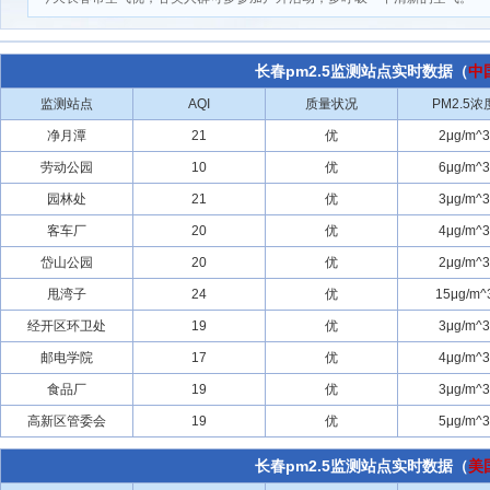
长春pm2.5监测站点实时数据（
中
监测站点
AQI
质量状况
PM2.5浓
净月潭
21
优
2μg/m^3
劳动公园
10
优
6μg/m^3
园林处
21
优
3μg/m^3
客车厂
20
优
4μg/m^3
岱山公园
20
优
2μg/m^3
甩湾子
24
优
15μg/m^
经开区环卫处
19
优
3μg/m^3
邮电学院
17
优
4μg/m^3
食品厂
19
优
3μg/m^3
高新区管委会
19
优
5μg/m^3
长春pm2.5监测站点实时数据（
美