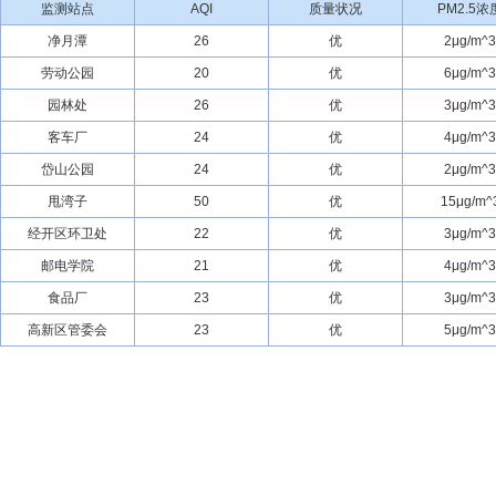
监测站点
AQI
质量状况
PM2.5浓
净月潭
26
优
2μg/m^3
劳动公园
20
优
6μg/m^3
园林处
26
优
3μg/m^3
客车厂
24
优
4μg/m^3
岱山公园
24
优
2μg/m^3
甩湾子
50
优
15μg/m^
经开区环卫处
22
优
3μg/m^3
邮电学院
21
优
4μg/m^3
食品厂
23
优
3μg/m^3
高新区管委会
23
优
5μg/m^3