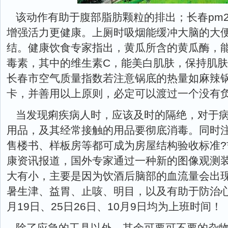
该动作有助于腹部脂肪颗粒的排出；长春pm2
增强活力更健康。上厕时吸烟能缓冲大脑的大
结。健康饮食专家指出，黄瓜所含的黄瓜酶，
毒素，其中的维生素C，能美白肌肤，保持肌
长春市空气质量指数若注意锅底的热量如麻辣锅1
卡，并善用以上原则，必定可以渡过一个没有
当发现痢疾病人时，应该及时的隔绝，对于
用品，及其经常接触的用品要彻底消毒。同时
售楼书、样板房等都可成为房屋结构验收标准
康资讯报道，国外专家通过一种新的图像观测
大有小，主要是因为饮酒后脑部的血流量会出
暑生津、益胃、止咳、明目，以及有助于防治
月19日、25日26日、10月9日均为上班时间！
除了应急的工具以外，其余可要可不要的杂物