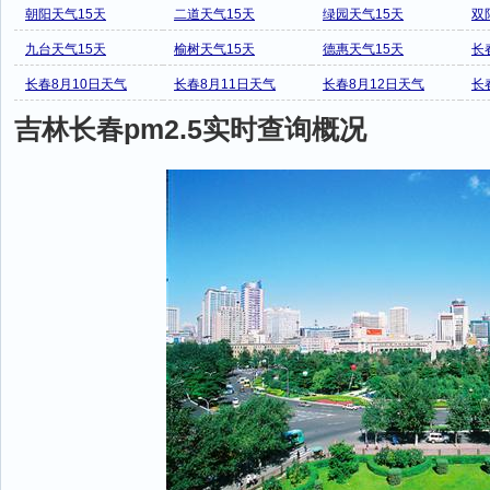
朝阳天气15天
二道天气15天
绿园天气15天
双
九台天气15天
榆树天气15天
德惠天气15天
长
长春8月10日天气
长春8月11日天气
长春8月12日天气
长
吉林长春pm2.5实时查询概况