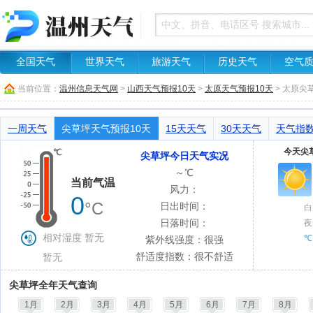
全国天气
世界天气
旅游天气
历史天气
空气
当前位置：
温州信息天气网
>
山西天气预报10天
>
太原天气预报10天
> 太原尖
一周天气
尖草坪天气预报10天
15天天气
30天天气
天气指
今天尖草
尖草坪今日天气实况
～℃
当前气温
风力：
0
°C
日出时间：
白
日落时间：
夜
相对湿度 暂无
℃
紫外线强度：很强
舒适度指数：很不舒适
暂无
尖草坪全年天气查询
1月
2月
3月
4月
5月
6月
7月
8月