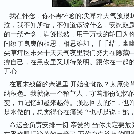
我在怀念，你不再怀念的;尖草坪天气预报1
泣，我不知所措，不知道该说什么，安慰鼓
的一缕牵念，满笺怅然，用千万载的轮回为
间缀了曳曳的相思，相思难却，千千结，幽幽
尖草坪区未来十天天气夜里我们努力在隐藏
痹自己，在黑夜里又期待黎明。跟你在一起
开心。
在夏末残留的余温里 开始变懒散？太原尖
纳秋色。我就像一个稻草人，守着那份记忆
变，而记忆却越来越薄。强忍回去的泪，也
是水做的，总觉得心在痛哭？也就是说：她
命运会负责安排一切.亲爱的,当你决定要放