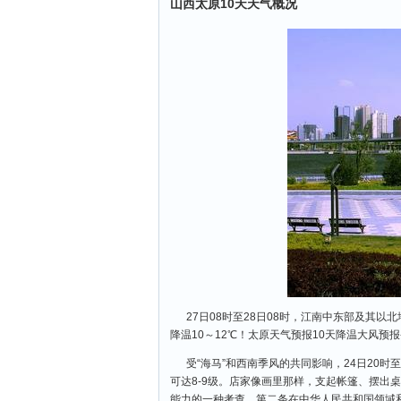
山西太原10天天气概况
27日08时至28日08时，江南中东部及其
降温10～12℃！太原天气预报10天降温大风
受“海马”和西南季风的共同影响，24日20时
可达8-9级。店家像画里那样，支起帐篷、摆出
能力的一种考查。第二条在中华人民共和国领域