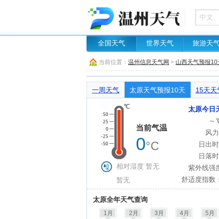
全国天气
世界天气
旅游天
当前位置：
温州信息天气网
>
山西天气预报10
一周天气
太原天气预报10天
15天天
太原今日
～
当前气温
风力
0
°C
日出时
日落时
相对湿度 暂无
紫外线强
舒适度指数
暂无
太原全年天气查询
1月
2月
3月
4月
5月