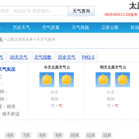
太
08月09日11:00
气
历史天气
空气质量
天气视频
卫星云图
机
天
> 山西太原市未来十天天气查询
气
30天天气
天气指数
历史天气
PM2.5
今天太原天气 ()
明天太原天气 ()
天气实况
℃
：
间：
白天：
白天：
间：
夜间：
夜间：
℃
~
℃
℃
~
℃
度：很强
：很不舒适
6月
7月
8月
9月
10月
11月
12月