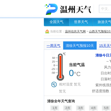
全国天气
世界天气
旅游天
当前位置：
温州信息天气网
>
山西天气预报10
一周天气
清徐天气预报10天
15天天
清徐今日
～
当前气温
风力
0
°C
日出时
日落时
相对湿度 暂无
紫外线强
舒适度指数
暂无
清徐全年天气查询
1月
2月
3月
4月
5月