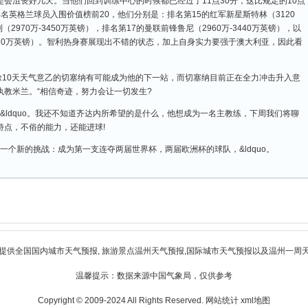
会沮丧好几天。当他们回到训练中心的时候都已经过了11点30分，这比规定的10点
名英格兰球员入围价值榜前20，他们分别是：排名第15的红军新星斯特林（3120
（2970万-3450万英镑），排名第17的曼联前锋鲁尼（2960万-3440万英镑），以
3420万英镑）。智利热身赛展现出不错的状态，加上自身实力要强于澳大利亚，因此看
徐10天天气意乙的切塞纳有可能成为他的下一站，而切塞纳目前正在全力冲击升入意
教米兰。“相信奇迹，努力会让一切发生?
&ldquo。我还不知道齐达内所希望的是什么，他想成为一名主教练，下周我们将聊
特点，不俗的能力，还能进球!
个新的挑战：成为第一支连夺两届世界杯，两届欧洲杯的球队，&ldquo。
提供全国国内城市天气预报, 旅游景点
温州天气预报
,国际城市天气预报以及
温州一周
温馨提示：数据来源中国气象局，仅供参考
Copyright © 2009-2024 All Rights Reserved.
网站统计
xml地图