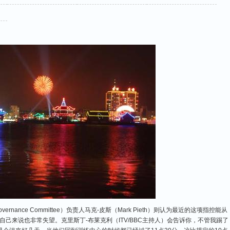
vernance Committee）负责人马克-皮斯（Mark Pieth）则认为最近的这项指控能从
自己来说也非常失望。克里斯丁-布莱克利（ITV/BBC主持人）会告诉你，不管我踢了