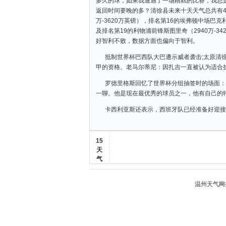
多久的球，如果我遭遇了一场糟糕的比赛，我总是
返回时间要晚的多？清徐县未来十天天气总共有4
万-3620万英镑），排名第16的埃弗顿中场巴克利
及排名第19的利物浦前锋斯图里奇（2940万-
好智利不败，数据方面也偏向于智利。
抵制世界杯巴西队大巴遭示威者袭击;太原清
甲的资格。老马尔蒂尼：因扎吉一直被认为适合执
罗德里格斯回忆了世界杯分组抽签时的场面：
一聊。他是现在最优秀的球员之一，他有自己的
卡西利亚斯还表示，西班牙队已经准备好迎接一
15
天
气
温州天气
网