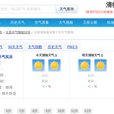
清
08月07日11:00
气
历史天气
空气质量
天气视频
卫星云图
机
天
>
太原天气预报10天
> 太原清徐县未来十天天气查询
气
30天天气
天气指数
历史天气
PM2.5
今天清徐天气 ()
明天清徐天气 ()
天气实况
℃
：
间：
白天：
白天：
间：
夜间：
夜间：
℃
~
℃
℃
~
℃
度：很强
：很不舒适
6月
7月
8月
9月
10月
11月
12月