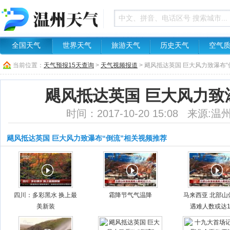
全国天气
世界天气
旅游天气
历史天气
空气
当前位置：
天气预报15天查询
>
天气视频报道
> 飓风抵达英国 巨大风力致瀑布“
飓风抵达英国 巨大风力致
时间：2017-10-20 15:08 来源
飓风抵达英国 巨大风力致瀑布“倒流”相关视频推荐
四川：多彩黑水 换上最
霜降节气气温降
马来西亚 北部山
美新装
遇难人数或达1