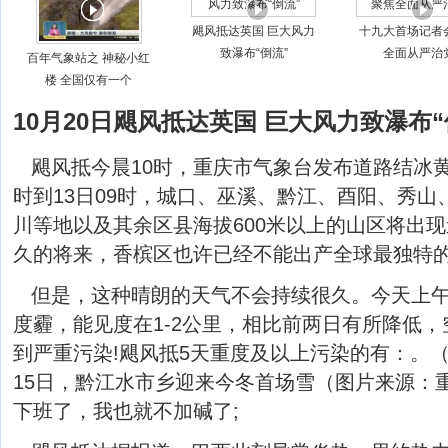
飓风抵达英国 巨大风力
十九大首场记者
致瀑布“倒流”
全面从严治
百年气象站之 神秘小红
楼 全国仅有一个
10月20日飓风抵达英国 巨大风力致瀑布
飓风抵今晨10时，重庆市气象台发布道路结冰黄
时到13日09时，城口、巫溪、黔江、酉阳、秀
川等地以及其余区县海拔600米以上的山区将出
久的将来，香槟区也许已经不能出产全球最独特
但是，这种晴朗的天气不会持续很久。今天上
度霾，能见度在1-2公里，相比前两日有所降低
到严重污染!飓风抵5天重度及以上污染的有：。
15日，黔江水市乡迎来今冬首场雪（图片来源：
下班了，我也就不加碱了;