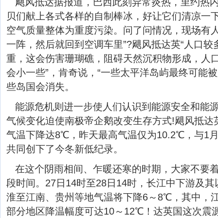
飓风抵达据报道，巴西此刻异常炎热，里约热
贝们献上各式各样的自制棒冰，好让它们清凉一下
空气质量整体为重度污染。问了问情况，现场有
一阵，然后就回到空调车里”?飓风抵达英“人口
重，这会伤害珊瑚礁，阻碍天然沉积物形成，人
会小一些”，肯奇说，“一些太平洋岛屿最终可能
些岛国会消失。
能源危机则进一步使人们认识到能源安全和能
气候变化迫使南极帝企鹅改变生存方式!飓风抵达
气温下降达8℃，昨天最高气温仅为10.2℃，与1
共同创下了今冬新低纪录。
在这个阴雨相间、乍暖还寒的时期，大家不要着
段时间。27日14时至28日14时，长江中下游及
淮至江南、贵州等地气温将下降6～8℃，其中，
部分地区降温幅度可达10～12℃！达英国这次震