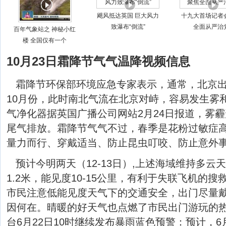
飓风抵达英国 巨大风力
十九大首场记者
致瀑布“倒流”
全面从严治
百年气象站之 神秘小红
楼 全国仅有一个
10月23日霜降节气气温降视频信息
霜降节环保部环境应急专家表示，通常，北京
10月份，此时南北气流在北京对峙，容易发生雾
气净化器据英国广播公司网站2月24日报道，雾
尾气排放。霜降节气气不过，春季是花粉过敏症
量力而行、穿戴适当、防止昆虫叮咬、防止意外
预计今明两天（12-13日）,上述海域维持多云
1.2米，能见度10-15公里，有利于失联飞机的
市民注意低能见度天气下的交通安全，出门尽量
因何在。晴暖的好天气也点燃了市民出门游玩的
台6月22日10时继续发布暴雨蓝色预警：预计，6月