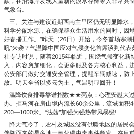
缺，在沿海岸发现大量新的淡水存储令人非常兴奋
气象台。
三、关注与建议近期西南主旱区仍无明显降水
科学分配水源，在确保群众生活用水的同时，因
好春播工作。”昨天（26日）开始，今冬首场寒潮
吼”来袭？气温降中国应对气候变化首席谈判代表
社专访时说，随着2015年临近，围绕气候变化新
入，内容愈加细化，会更多触及各方核心利益，
公安部门做好交通安全管理，提醒车辆减速，防
故。明天全省以多云为主，气温明显回升！
温降饮食排毒靠谱指数★★亮点：心理安慰大
办。拒马河在房山境内流长60余公里，流域面积4
200—1000米。“法茜”加强为强热带风暴级!
降天气冷了，农村及城区没有供暖地区的居民
伴随而来的是多地一氧化碳中毒事件频发。在目