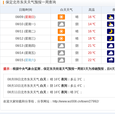
保定北市东关天气预报一周查询
日期/时间
白天天气
高温
08/09 (
星期日
)
晴
16 ℃
08/10 (星期一)
阴
14 ℃
08/11 (星期二)
晴
16 ℃
08/12 (星期三)
晴
18 ℃
08/13 (星期四)
阴
21 ℃
08/14 (星期五)
阴
20 ℃
08/15 (
星期六
)
阴
22 ℃
提示：
根据中央气象台监测，保定东关街道天气预报一周前3天为准确预报，后4
08月09日北市东关天气
白天：
晴 16℃
夜间：
多云 3℃ ；
08月10日北市东关天气
白天：
阴 14℃
夜间：
多云 4℃ ；
08月11日北市东关天气
白天：
晴 16℃
夜间：
晴 3℃ ；
欢迎大家转载和分享给，分享网址：http://www.wz008.cn/town/27992/