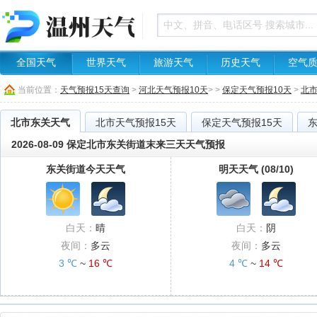
全国天气
世界天气
旅游天气
历史天气
空气
当前位置：
天气预报15天查询
>
河北天气预报10天
> >
保定天气预报10天
>
北
北市东关天气
北市天气预报15天
保定天气预报15天
2026-08-09 保定北市东关街道末来三天天气预报
东关街道今天天气
明天天气 (08/10)
白天：
晴
白天：
阴
夜间：
多云
夜间：
多云
3 ℃
~
16 ℃
4 ℃
~
14 ℃