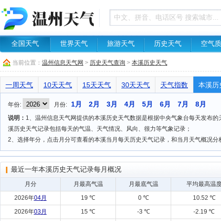
全国天气
世界天气
旅游天气
历史天气
空气
当前位置：
温州信息天气网
>
历史天气查询
>
本溪历史天气
一周天气
10天天气
15天天气
30天天气
天气指数
本溪历
1月
2月
3月
4月
5月
6月
7月
8月
年份:
月份:
说明：
1、温州信息天气网提供的本溪历史天气数据是根据中央气象台每天发布的天气
溪历史天气记录包括每天的气温、天气情况、风向、很力等气象记录；
2、选择年分，点击月分可查看的本溪当月每天历史天气记录，和当月天气概况分
最近一年本溪历史天气记录每月概况
月分
月最高气温
月最底气温
平均最高温
2026年
04月
19 ℃
0 ℃
10.52 ℃
2026年
03月
15 ℃
-3 ℃
-2.19 ℃