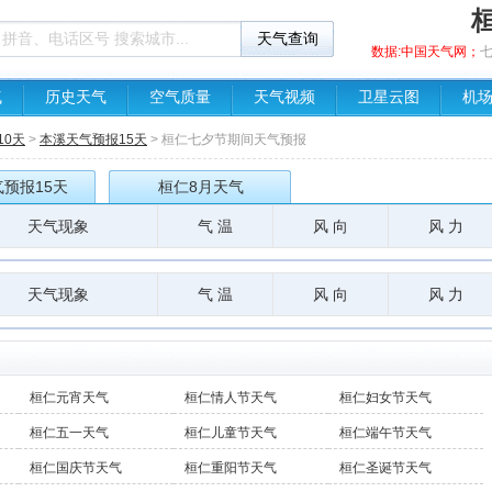
数据:中国天气网；
气
历史天气
空气质量
天气视频
卫星云图
机
10天
>
本溪天气预报15天
> 桓仁七夕节期间天气预报
预报15天
桓仁8月天气
天气现象
气 温
风 向
风 力
天气现象
气 温
风 向
风 力
桓仁元宵天气
桓仁情人节天气
桓仁妇女节天气
桓仁五一天气
桓仁儿童节天气
桓仁端午节天气
桓仁国庆节天气
桓仁重阳节天气
桓仁圣诞节天气