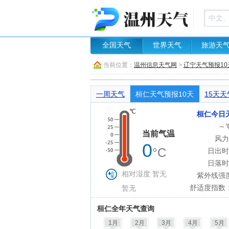
全国天气
世界天气
旅游天
当前位置：
温州信息天气网
>
辽宁天气预报10
一周天气
桓仁天气预报10天
15天天
桓仁今日
～
当前气温
风力
0
°C
日出时
日落时
相对湿度 暂无
紫外线强
舒适度指数
暂无
桓仁全年天气查询
1月
2月
3月
4月
5月