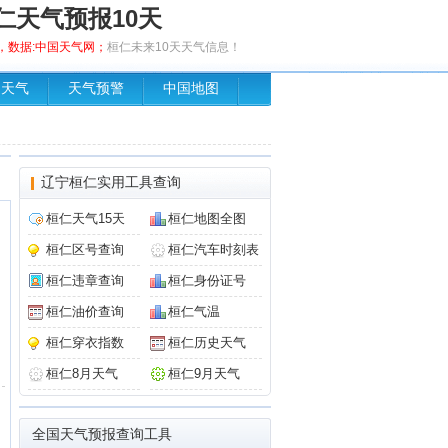
仁天气预报10天
发布，数据:中国天气网；
桓仁未来10天天气信息！
场天气
天气预警
中国地图
辽宁桓仁实用工具查询
桓仁天气15天
桓仁地图全图
桓仁区号查询
桓仁汽车时刻表
桓仁违章查询
桓仁身份证号
桓仁油价查询
桓仁气温
桓仁穿衣指数
桓仁历史天气
桓仁8月天气
桓仁9月天气
全国天气预报查询工具