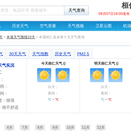
桓
08月07日18:00
气
历史天气
空气质量
天气视频
卫星云图
机
天
>
本溪天气预报10天
> 本溪桓仁县未来十天天气查询
气
30天天气
天气指数
历史天气
PM2.5
今天桓仁天气 ()
明天桓仁天气 ()
天气实况
℃
：
间：
白天：
白天：
间：
夜间：
夜间：
℃
~
℃
℃
~
℃
度：很强
：很不舒适
6月
7月
8月
9月
10月
11月
12月