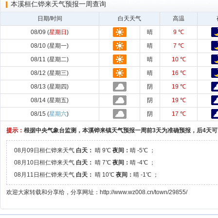
本溪桓仁铧来天气预报一周查询
日期/时间
白天天气
高温
08/09 (
星期日
)
晴
9 ℃
08/10 (星期一)
晴
7 ℃
08/11 (星期二)
晴
10 ℃
08/12 (星期三)
晴
16 ℃
08/13 (星期四)
阴
19 ℃
08/14 (星期五)
阴
19 ℃
08/15 (
星期六
)
阴
17 ℃
提示：
根据中央气象台监测，本溪铧来镇天气预报一周前3天为准确预报，后4天
08月09日桓仁铧来天气
白天：
晴 9℃
夜间：
晴 -5℃ ；
08月10日桓仁铧来天气
白天：
晴 7℃
夜间：
晴 -4℃ ；
08月11日桓仁铧来天气
白天：
晴 10℃
夜间：
晴 -1℃ ；
欢迎大家转载和分享给，分享网址：http://www.wz008.cn/town/29855/