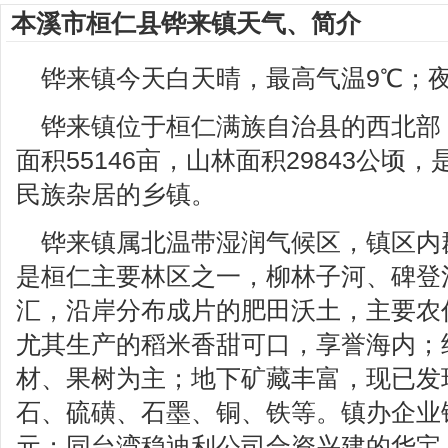
本溪市桓仁县铧来镇天气、简介
铧来镇今天白天晴，最高气温9℃；夜
铧来镇位于桓仁满族自治县的西北部
面积55146亩，山林面积29843公顷
民族杂居的乡镇。
铧来镇属北温带湿润气候区，镇区内
是桓仁主要林区之一，柳林子河、碑登
汇，沿岸分布成片的肥田沃土，主要农
尤其生产的稻米香甜可口，享誉海内；
材、果树为主；地下矿藏丰富，现已发
石、硫磺、石墨、铜、铁等。镇办企业铁
元；同台湾稳迪利公司合资兴建的华宝