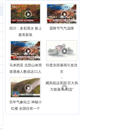
5
四川：多彩黑水 换上
霜降节气气温降
最美新装
马来西亚 北部山体滑
印度东部暴雨引发洪
坡遇难人数或达11人
灾
飓风抵达英国 巨大风
力致瀑布“倒流”
百年气象站之 神秘小
红楼 全国仅有一个