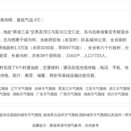
夜间晴，最低气温-5℃；
，地处“两省三县”交界及浑江与富尔江交汇处。东与吉林省集安市财源乡
，北与拐磨子镇为邻。乡政府驻地（友谊村）距县城36公里。全乡面积
耕地面积1.3万亩（水田3230亩，旱田8770亩）。全乡有六个行政村，分
、长春沟村，共有38个居民组， 2163户，人口7723人。
政村实现了5个村通油路，交通便利；通讯实现光缆传输，电话、手机、传
水、供电、医疗、教育、储蓄、商饮等基础设施比较完善。
气预报
辽宁天气预报
吉林天气预报
黑龙江天气预报
江苏天气预报
浙江天气预报
气预报
湖南天气预报
广东天气预报
广西天气预报
海南天气预报
四川天气预报
提供全国国内城市天气预报, 旅游景点
温州天气预报
,国际城市天气预报以及
温州一周
温馨提示：数据来源中国气象局，仅供参考