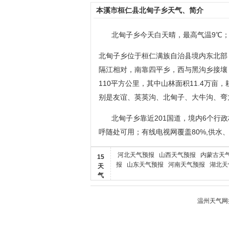
本溪市桓仁县北甸子乡天气、简介
北甸子乡今天白天晴，最高气温9℃；
北甸子乡位于桓仁满族自治县境内东北部
隔江相对，南靠四平乡，西与黑沟乡接壤
110平方公里，其中山林面积11.4万亩，
别是友谊、英英沟、北甸子、大牛沟、弯龙背
北甸子乡靠近201国道，境内6个行
呼随处可用；有线电视网覆盖80%,供
河北天气预报
山西天气预报
内蒙古天
15
报
山东天气预报
河南天气预报
湖北天
天
气
温州天气
网