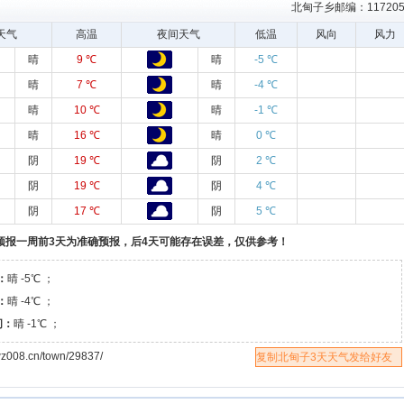
北甸子乡邮编：11720
天气
高温
夜间天气
低温
风向
风力
晴
9 ℃
晴
-5 ℃
晴
7 ℃
晴
-4 ℃
晴
10 ℃
晴
-1 ℃
晴
16 ℃
晴
0 ℃
阴
19 ℃
阴
2 ℃
阴
19 ℃
阴
4 ℃
阴
17 ℃
阴
5 ℃
预报一周前3天为准确预报，后4天可能存在误差，仅供参考！
：
晴 -5℃ ；
：
晴 -4℃ ；
间：
晴 -1℃ ；
.cn/town/29837/
复制北甸子3天天气发给好友