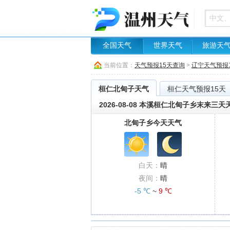
全国天气
世界天气
旅游天
当前位置：
天气预报15天查询
>
辽宁天气预报
桓仁北甸子天气
桓仁天气预报15天
2026-08-08 本溪桓仁北甸子乡末来三
北甸子乡今天天气
白天：
晴
夜间：
晴
-5 ℃
~
9 ℃